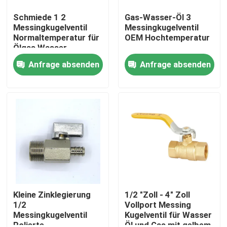
Schmiede 1 2
Gas-Wasser-Öl 3
Messingkugelventil
Messingkugelventil
Normaltemperatur für
OEM Hochtemperatur
Ölgas Wasser
Anfrage absenden
Anfrage absenden
Haus
Produkte
Kleine Zinklegierung
1/2 "Zoll - 4" Zoll
1/2
Vollport Messing
Messingkugelventil
Kugelventil für Wasser
Über uns
Polierte
Öl und Gas mit gelbem