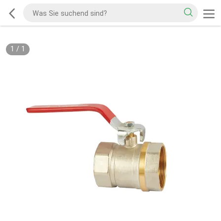
1
/
1