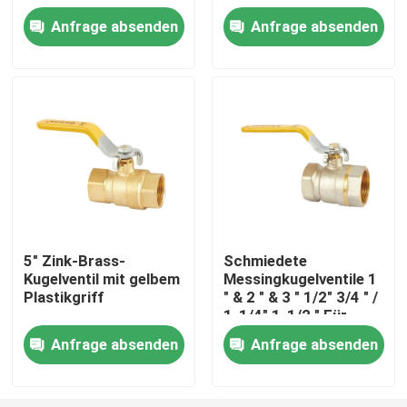
Elektroplattierung
Kunststoffgriffe
Anfrage absenden
Anfrage absenden
Wasserleitung
Fabrik-Ausflug
Qualitätskontrolle
treten Sie mit uns in Verbindung
Fordern Sie ein Zitat
5" Zink-Brass-
Schmiedete
Kugelventil mit gelbem
Messingkugelventile 1
Messingbibcock-Ventil
Plastikgriff
" & 2 " & 3 " 1/2" 3/4 " /
1-1/4" 1-1/2 " Für
Ölgas- und
Messingeckventil
Anfrage absenden
Anfrage absenden
Wasserbefestigungen
Kugelhahn aus Messing