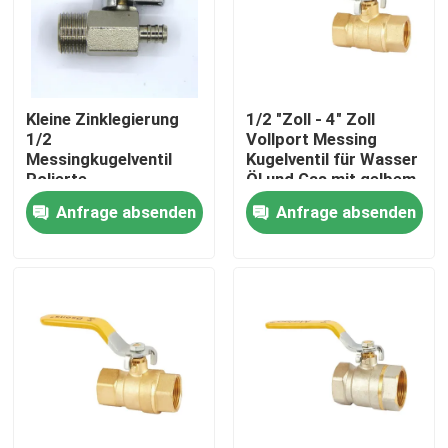
Fabrik-Ausflug
Kleine Zinklegierung
1/2 "Zoll - 4" Zoll
Qualitätskontrolle
1/2
Vollport Messing
Messingkugelventil
Kugelventil für Wasser
Polierte
Öl und Gas mit gelbem
treten Sie mit uns in Verbindung
Elektroplattierung
Kunststoffgriffe
Anfrage absenden
Anfrage absenden
Wasserleitung
Fordern Sie ein Zitat
Messingbibcock-Ventil
Messingeckventil
Kugelhahn aus Messing