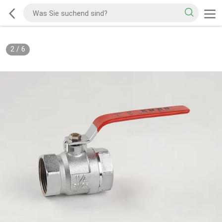
2
/
6