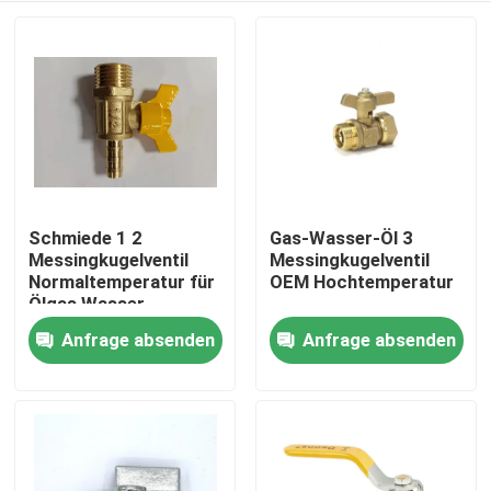
Schmiede 1 2
Gas-Wasser-Öl 3
Messingkugelventil
Messingkugelventil
Normaltemperatur für
OEM Hochtemperatur
Ölgas Wasser
Anfrage absenden
Anfrage absenden
Haus
Produkte
Über uns