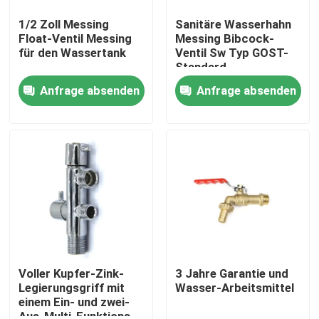
1/2 Zoll Messing
Sanitäre Wasserhahn
Float-Ventil Messing
Messing Bibcock-
für den Wassertank
Ventil Sw Typ GOST-
Standard
Anfrage absenden
Anfrage absenden
Haus
Produkte
Voller Kupfer-Zink-
3 Jahre Garantie und
Legierungsgriff mit
Wasser-Arbeitsmittel
einem Ein- und zwei-
Über uns
Aus-Multi-Funktions-