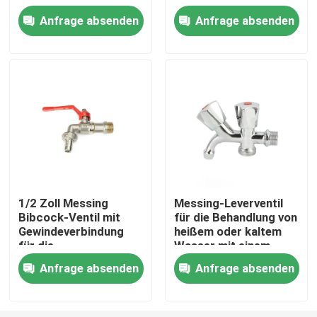
Drei-Wege-
Anfrage absenden
Anfrage absenden
Winkelventil
Waschmaschinenhahn
Fabrik-Ausflug
Qualitätskontrolle
treten Sie mit uns in Verbindung
Fordern Sie ein Zitat
1/2 Zoll Messing
Messing-Leverventil
Bibcock-Ventil mit
für die Behandlung von
Messingbibcock-Ventil
Gewindeverbindung
heißem oder kaltem
für die
Wasser mit einem
Wasserverteilung
Druck von 1,6 MPa
Messingeckventil
Anfrage absenden
Anfrage absenden
Kugelhahn aus Messing