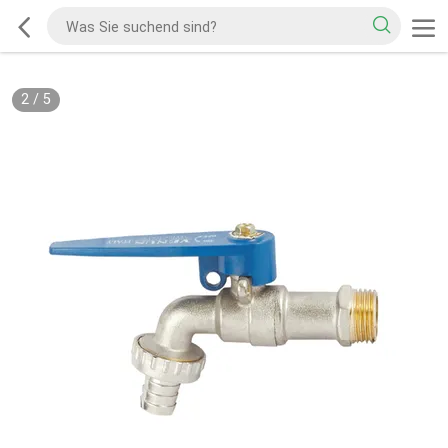
2
/
5