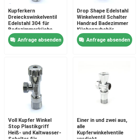
Kupferkern
Drop Shape Edelstahl
Dreieckswinkelventil
Winkelventil Schalter
Edelstahl 304 für
Handrad Badezimmer
Badezimmerküche
Küchenzubehör
Anfrage absenden
Anfrage absenden
Haus
Produkte
Voll Kupfer Winkel
Einer in und zwei aus,
Stop Plastikgriff
alle
Heiß- und Kaltwasser-
Kupferwinkelventile
Über uns
Schalter für
verdickt