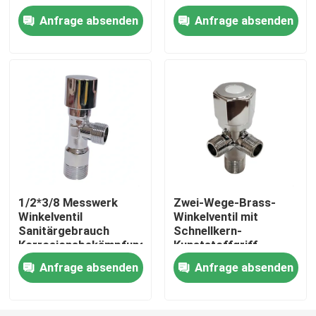
Badezimmer Küche
Anfrage absenden
Anfrage absenden
Fabrik-Ausflug
Qualitätskontrolle
treten Sie mit uns in Verbindung
Fordern Sie ein Zitat
1/2*3/8 Messwerk
Zwei-Wege-Brass-
Winkelventil
Winkelventil mit
Messingbibcock-Ventil
Sanitärgebrauch
Schnellkern-
Korrosionsbekämpfung
Kunststoffgriff
1/2*3/8*3/8
Messingeckventil
Anfrage absenden
Anfrage absenden
Kugelhahn aus Messing