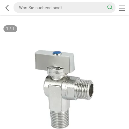
1
/
1