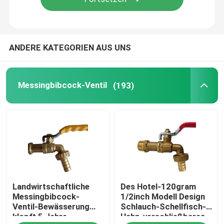
ANDERE KATEGORIEN AUS UNS
Messingbibcock-Ventil
(193)
Haus
Landwirtschaftliche
Des Hotel-120gram
Produkte
Messingbibcock-
1/2inch Modell Design
Ventil-Bewässerung
Schlauch-Schellfisch-
klopft 5 Jahre
Hahn-verschließbares
Über uns