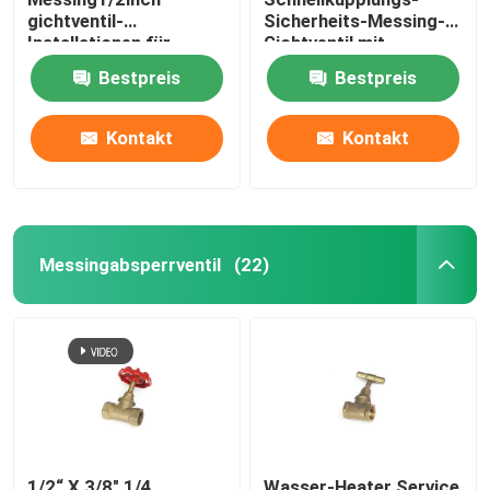
gichtventil-
Sicherheits-Messing-
Installationen für
Gichtventil mit
normale Temperatur
Quergriff
Bestpreis
Bestpreis
Kontakt
Kontakt
Messingabsperrventil
(22)
1/2“ X 3/8" 1/4
Wasser-Heater Service