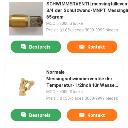
SCHWIMMERVENTILmessingfüllevent
3/4 der Schutzwand-MNPT Messingi
65gram
MOQ：3000 Stücke
Preis：$1.05/pieces 3000-9999 pieces
Bestpreis
Kontakt
Normale
Messingschwimmerventile der
Temperatur-1/2inch für Wasser-
Behälter
MOQ：3000 Stücke
Preis：$1.55/pieces 3000-9999 pieces
Bestpreis
Kontakt