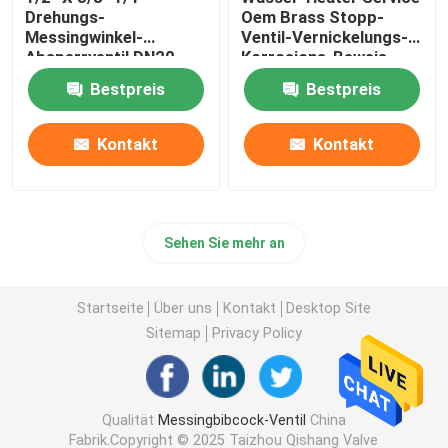
Drehungs-
Oem Brass Stopp-
Messingwinkel-
Ventil-Vernickelungs-
Absperrventil DN20-
Korrosions-Beweis
NPT verlegten
Bestpreis
Bestpreis
Kontakt
Kontakt
Sehen Sie mehr an
Startseite
Über uns
Kontakt
Desktop Site
Sitemap
Privacy Policy
Qualität
Messingbibcock-Ventil
China
Fabrik.Copyright © 2025 Taizhou Qishang Valve