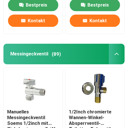
Garantie-
Garten-des Hahn-3D
Bestpreis
Bestpreis
Fabrik-Ausflug
Kontakt
Kontakt
Qualitätskontrolle
treten Sie mit uns in Verbindung
Messingeckventil
(89)
Fordern Sie ein Zitat
Messingbibcock-Ventil
Messingeckventil
Manuelles
1/2Inch chromierte
Messingeckventil
Wannen-Winkel-
Soems 1/2inch mit
Absperrventil-
Kugelhahn aus Messing