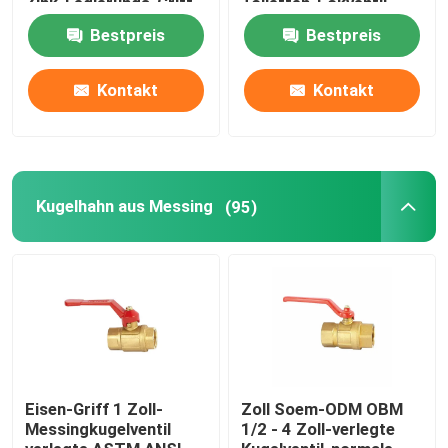
Zink-Legierungs-Griff
Toiletten-Eckventil
Bestpreis
Bestpreis
Gasventil aus Messing
Kontakt
Kontakt
Messingabsperrventil
Rückschlagventil aus Messing
Kugelhahn aus Messing
(95)
Messingschwimmerventil
Rohrverschraubungen aus Messing
Eisen-Griff 1 Zoll-
Zoll Soem-ODM OBM
Messingkugelventil
1/2 - 4 Zoll-verlegte