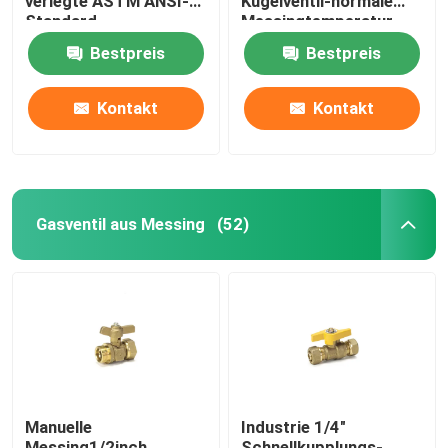
verlegte ASTM ANSI-
Kugelventil-normale
Standard
Messingtemperatur
Bestpreis
Bestpreis
Kontakt
Kontakt
Gasventil aus Messing
(52)
Manuelle
Industrie 1/4"
Messing1/2inch
Schnellkupplungs-